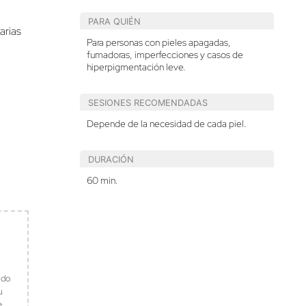
PARA QUIÉN
arias
Para personas con pieles apagadas,
fumadoras, imperfecciones y casos de
hiperpigmentación leve.
SESIONES RECOMENDADAS
Depende de la necesidad de cada piel.
DURACIÓN
s
60 min.
ndo
u
e