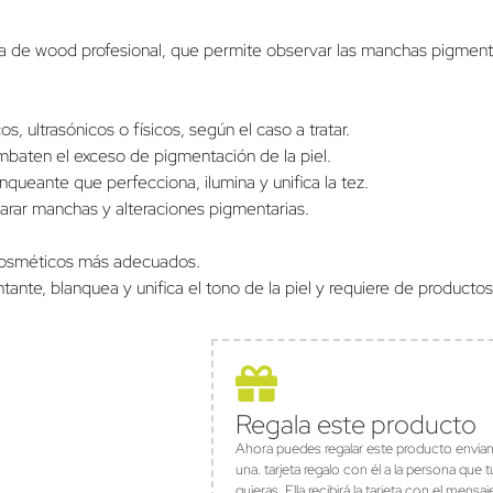
mpara de wood profesional, que permite observar las manchas pigment
, ultrasónicos o físicos, según el caso a tratar.
baten el exceso de pigmentación de la piel.
queante que perfecciona, ilumina y unifica la tez.
larar manchas y alteraciones pigmentarias.
 cosméticos más adecuados.
ante, blanquea y unifica el tono de la piel y requiere de producto
Regala este producto
Ahora puedes regalar este producto envia
una. tarjeta regalo con él a la persona que t
quieras. Ella recibirá la tarjeta con el mensaj