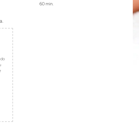
60 min.
a.
ndo
u
e