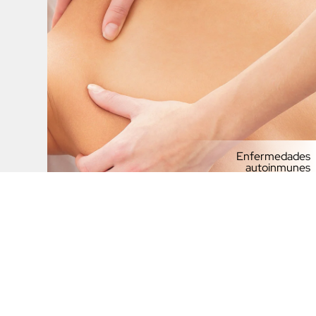
Enfermedades
autoinmunes
65
,00
€