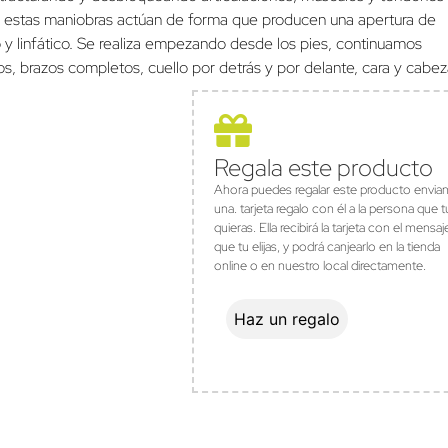
po estas maniobras actúan de forma que producen una apertura de
o y linfático. Se realiza empezando desde los pies, continuamos
os, brazos completos, cuello por detrás y por delante, cara y cabez
Regala este producto
Ahora puedes regalar este producto envia
una. tarjeta regalo con él a la persona que t
quieras. Ella recibirá la tarjeta con el mensaj
que tu elijas, y podrá canjearlo en la tienda
online o en nuestro local directamente.
Haz un regalo