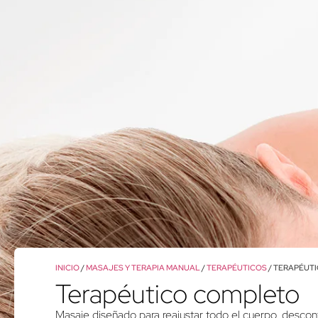
INICIO
/
MASAJES Y TERAPIA MANUAL
/
TERAPÉUTICOS
/ TERAPÉUT
Terapéutico completo
Masaje diseñado para reajustar todo el cuerpo, desco