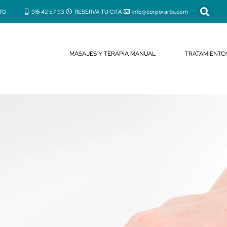
TO
916 42 57 93
RESERVA TU CITA
info@corporartis.com
MASAJES Y TERAPIA MANUAL
TRATAMIENTO