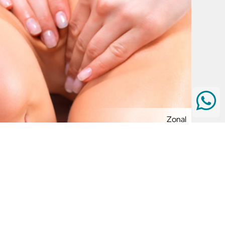
Zonal
44
,00
€