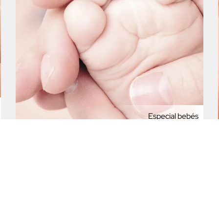
Especial bebés
35
,00
€