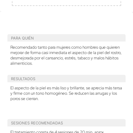
PARA QUIÉN
Recomendado tanto para mujeres como hombres que quieren
mejorar de forma casi inmediata el aspecto de la piel del rostro,
desmejorada por el cansancio, estrés, tabaco y malos hábitos
alimenticios.
RESULTADOS
El aspecto de la piel es más liso y brillante, se aprecia más tersa
y firme con un tono homogéneo. Se reducen las arrugas y los
poros se cierran.
SESIONES RECOMENDADAS
El tratamiento consta de 4 sesiones de 20 min. aprox.