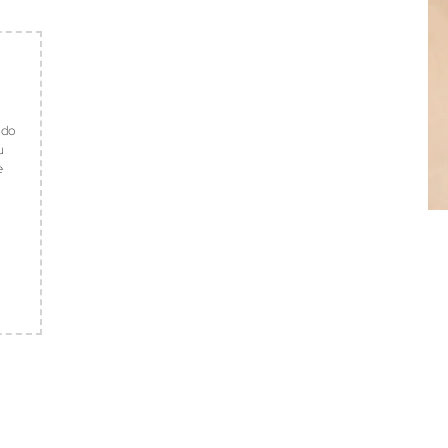
ndo
u
e