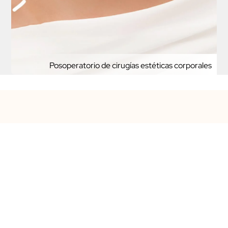
Posoperatorio de cirugías estéticas corporales
916 42 57 93
info@corporartis.com
Timanfaya 30 Local posterior
28924 Alcorcón
Madrid